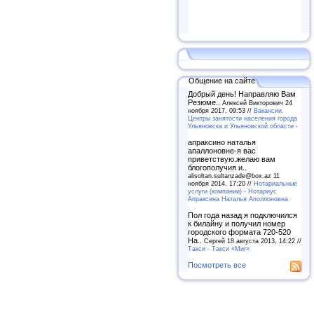
Общение на сайте
Добрый день! Направляю Вам
Резюме..
Алексей Викторович 24
ноября 2017, 09:53 //
Вакансии.
Центры занятости населения города
Ульяновска и Ульяновской области -
апраксино наталья
апаллоновне-я вас
приветствую.желаю вам
блогополучия и..
alisoltan.sultanzade@box.az 11
ноября 2014, 17:20 //
Нотариальные
услуги (компании) - Нотариус
Апраксина Наталья Аполлоновна
Пол года назад я подключился
к билайну и получил номер
городского формата 720-520
На..
Сергей 18 августа 2013, 14:22 //
Такси - Такси «Миг»
Посмотреть все