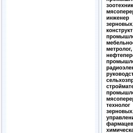
зоотех
мясопер
инженер 
зерновых
конструк
промыш
мебельно
метролог
нефтепер
промыш
радиоэл
руков
сельхоз
строймат
промышле
мясопер
технолог
зерновых,
управлен
фармаце
химичес