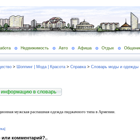
абота
Недвижимость
Авто
Афиша
Отдых
Общени
ество
>
Шоппинг | Мода | Красота
>
Справка
>
Словарь моды и одежды
 информацию в словарь
ционная мужская распашная одежда пиджачного типа в Армении.
лка]
 или комментарий?..