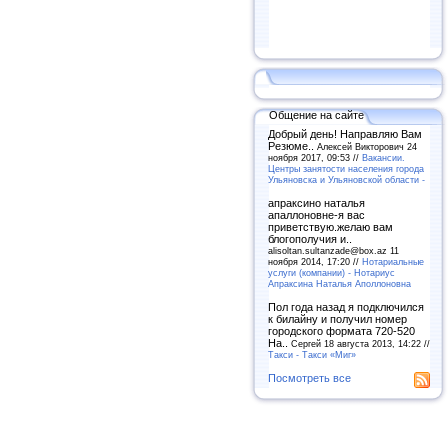
Общение на сайте
Добрый день! Направляю Вам
Резюме..
Алексей Викторович 24
ноября 2017, 09:53 //
Вакансии.
Центры занятости населения города
Ульяновска и Ульяновской области -
апраксино наталья
апаллоновне-я вас
приветствую.желаю вам
блогополучия и..
alisoltan.sultanzade@box.az 11
ноября 2014, 17:20 //
Нотариальные
услуги (компании) - Нотариус
Апраксина Наталья Аполлоновна
Пол года назад я подключился
к билайну и получил номер
городского формата 720-520
На..
Сергей 18 августа 2013, 14:22 //
Такси - Такси «Миг»
Посмотреть все