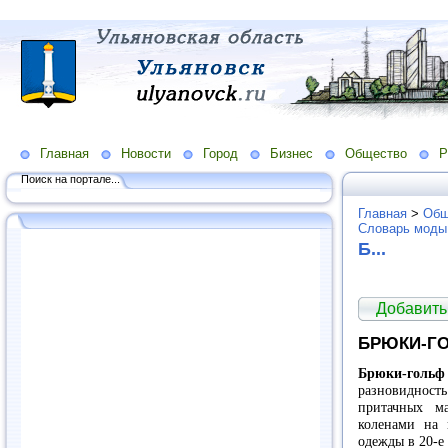
Главная
Новости
Город
Бизнес
Общество
Р
Поиск на портале...
Главная
>
Общ
Словарь моды
Б...
Добавить
БРЮКИ-Г
Брюки-гольф (
разновиднос
притачных м
коленами на 
одежды в 20-е 