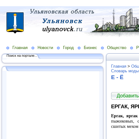
Главная
Новости
Город
Бизнес
Общество
Р
Поиск на портале...
Главная
>
Общ
Словарь моды
Е - Ё
Добавить
ЕРГАК, ЯР
Ергак, яргак 
пыжиковых, с
сшитых мехом