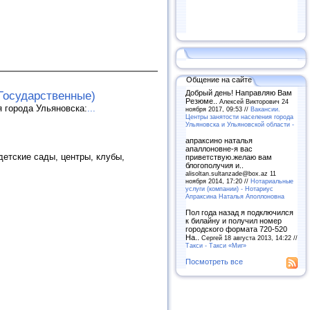
Общение на сайте
Добрый день! Направляю Вам
Государственные)
Резюме..
Алексей Викторович 24
 города Ульяновска:
...
ноября 2017, 09:53 //
Вакансии.
Центры занятости населения города
Ульяновска и Ульяновской области -
апраксино наталья
апаллоновне-я вас
етские сады, центры, клубы,
приветствую.желаю вам
блогополучия и..
alisoltan.sultanzade@box.az 11
ноября 2014, 17:20 //
Нотариальные
услуги (компании) - Нотариус
Апраксина Наталья Аполлоновна
Пол года назад я подключился
к билайну и получил номер
городского формата 720-520
На..
Сергей 18 августа 2013, 14:22 //
Такси - Такси «Миг»
Посмотреть все