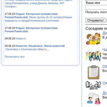
Ваше имя
город Екатеринбург, улица Данилы Зверева, 31Р
Телефон:..
Получать почт
17.06.19
Отдых: Авторские путешествия.
ForeverTravel.club
.Мини-группы (6-10 человек)Новые
маршруты и городаОптимальное сочетание..
17.06.19
Отдых: Авторские путешествия.
Соседние п
ForeverTravel.club
Де
В 
04.06.19
Новости
04.06.19
Новости: Ульяновск. Лента новостей
Ча
.Ульяновск и Ульяновская область...
Ча
Посмотреть все
кр
Об
Вс
Об
До
Ва