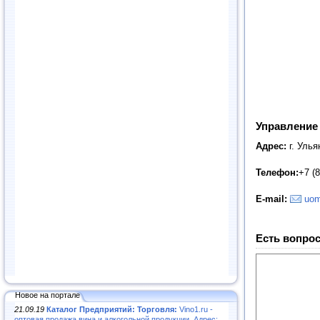
Управление
Адрес:
г. Уль
Телефон:
+7 (
E
-
mail
:
uom
Есть вопрос
Новое на портале
21.09.19
Каталог Предприятий: Торговля:
Vino1.ru -
оптовая продажа вина и алкогольной продукции. Адрес: