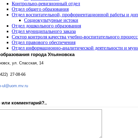
 образования города Ульяновска
яновск, ул. Спасская, 14
8422) 27-08-66
-ul@uom.mv.ru
 или комментарий?..