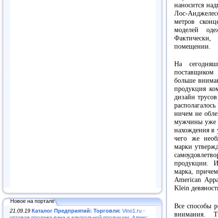
наносится над
Лос-Анджелес
метров сконц
моделей од
Фактически,
помещении.
На сегодняш
поставщиком
больше вниман
продукция ко
дизайн трусов
располагалось
ничем не обле
мужчины уже д
нахождения в 
чего же необ
марки утвержд
самоудовлетв
продукции. И
марка, причем
American App
Klein девяност
Новое на портале
Все способы 
21.09.19
Каталог Предприятий: Торговля:
Vino1.ru -
внимания. 
оптовая продажа вина и алкогольной продукции. Адрес: