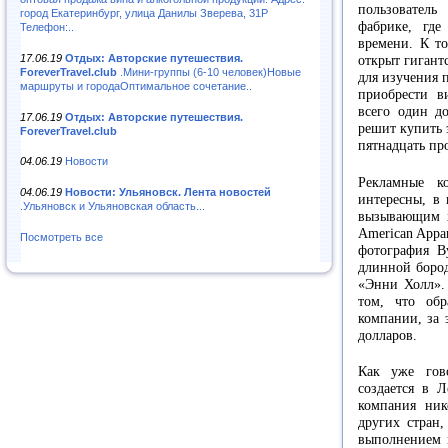
пользователь
город Екатеринбург, улица Данилы Зверева, 31Р
фабрике, где
Телефон:..
времени. К т
17.06.19
Отдых: Авторские путешествия.
открыт гигант
ForeverTravel.club
.Мини-группы (6-10 человек)Новые
для изучения 
маршруты и городаОптимальное сочетание..
приобрести в
всего один д
17.06.19
Отдых: Авторские путешествия.
решит купить 
ForeverTravel.club
пятнадцать пр
04.06.19
Новости
Рекламные к
04.06.19
Новости: Ульяновск. Лента новостей
интересны, в
.Ульяновск и Ульяновская область...
вызывающим х
American Appa
Посмотреть все
фотография В
длинной бород
«Энни Холл». 
том, что обр
компании, за 
долларов.
Как уже гов
создается в Л
компания ник
других стран,
выполнением 