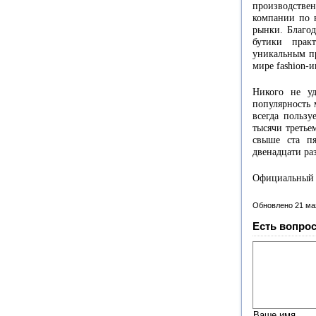
производстве
компании по в
рынки. Благод
бутики прак
уникальным п
мире fashion-
Никого не уд
популярность 
всегда пользу
тысячи третье
свыше ста пя
двенадцати ра
Официальный с
Обновлено 21 ма
Есть вопрос
Ваше имя