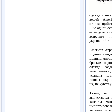
одежда и ниж
вещей Ameri
отличающийся
Еще одной осо
ее модель ник
встретите н
украшений, та
American App
модной одежды
модным миром.
броских надп
одежда созд
качественную
усыпана назв
готовы покупа
их, не чувству
Ткани, из к
выпускаются 
качества, м
импортирова
выражается в