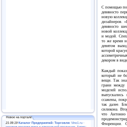
С помощью по
девяносто пе
новую коллекц
дизайнеров. «
девяносто ше
новой коллек
и модой. Спец
то же время н
девятом выход
которой красу
ассиметричны
декором в вид
Каждый показ
который не бо
вещи. Так зна
грани между «
моделей испо
выпускались
ссажены, покр
так далее. Б
силикона. Вто
что Антонио
Новое на портале
продемонстр
21.09.19
Каталог Предприятий: Торговля:
Vino1.ru -
Флоренции. 
оптовая продажа вина и алкогольной продукции. Адрес: