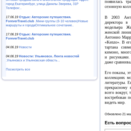
появилась т
город Екатеринбург, улица Данилы Зверева, 31Р
сезонную кол
Телефон:..
17.06.19
Отдых: Авторские путешествия.
В 2003 Анто
ForeverTravel.club
.Мини-группы (6-10 человек)Новые
директора в
маршруты и городаОптимальное сочетание..
модельера Жи
женской линии
17.06.19
Отдых: Авторские путешествия.
Антонио Марра
ForeverTravel.club
«Kenzo». В ег
тартана сов
04.06.19
Новости
кимоно, мног
04.06.19
Новости: Ульяновск. Лента новостей
и рисунками.
.Ульяновск и Ульяновская область...
даже сравнива
Посмотреть все
Его показы, эт
коллекциях м
литературы. Е
прекрасному 
всего вокруг,
востребован п
видеть мир.
Обновлено 21 ма
Есть вопрос