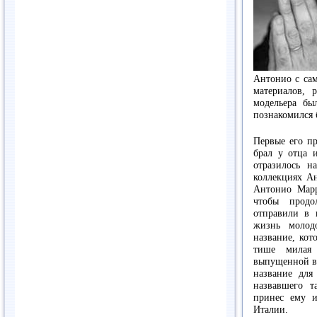
Антонио с сам
материалов, 
модельера бы
познакомился 
Первые его пр
брал у отца 
отразилось н
коллекциях Ан
Антонио Марр
чтобы продо
отправили в 
жизнь молодо
название, кот
тише милая 
выпущенной в 
название для
назвавшего 
принес ему и
Италии.