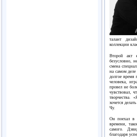
талант диза
коллекции кла
Второй акт 
безусловно, н
смена специа
на самом деле 
долгое время 
человека, иг
провел не бол
чувствовал, ч
творчества. 
хочется делат
Чу.
Он поехал в 
времени, так
самого. Дэв
благодаря успе