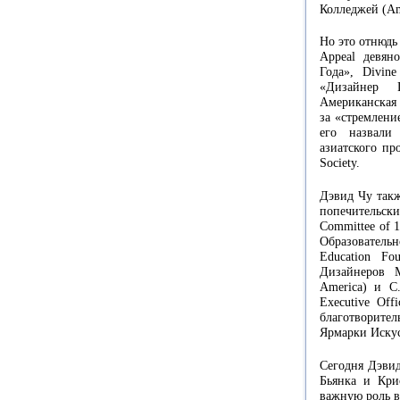
Колледжей (Ame
Но это отнюдь
Appeal девян
Года», Divin
«Дизайнер 
Американская 
за «стремлени
его назвали
азиатского пр
Society.
Дэвид Чу такж
попечительски
Committee of 
Образовател
Education Fo
Дизайнеров М
America) и C
Executive Off
благотворител
Ярмарки Искус
Сегодня Дэвид
Бьянка и Кри
важную роль в