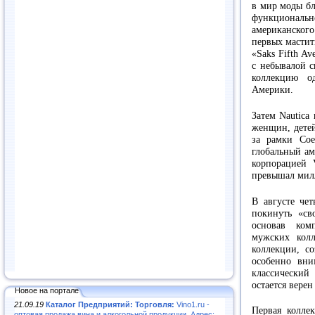
в мир моды бл
функционал
американског
первых мастит
«Saks Fifth A
с небывалой с
коллекцию о
Америки.
Затем Nautica
женщин, детей
за рамки Со
глобальный ам
корпорацией 
превышал мил
В августе че
покинуть «св
основав ком
мужских кол
коллекции, с
особенно вни
классический
остается верен
Новое на портале
21.09.19
Каталог Предприятий: Торговля:
Vino1.ru -
Первая колле
оптовая продажа вина и алкогольной продукции. Адрес: