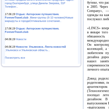
бутике, что р
город Екатеринбург, улица Данилы Зверева, 31Р
в 2005. Чере
Телефон:..
Company», —
17.06.19
Отдых: Авторские путешествия.
одежды на каж
ForeverTravel.club
.Мини-группы (6-10 человек)Новые
послужил люби
маршруты и городаОптимальное сочетание..
«LINCS» вперв
17.06.19
Отдых: Авторские путешествия.
ForeverTravel.club
в январе того
обязанность
04.06.19
Новости
международно
Он контроли
04.06.19
Новости: Ульяновск. Лента новостей
коллекций, а
.Ульяновск и Ульяновская область...
любителем пу
дизайна доро
Посмотреть все
нашел занят
современност
личного опыта
Дэвид родилс
родителями, п
архитектором.
(Технологиче
посещал лето
дизайном. В
выпускником F
«выпускник 