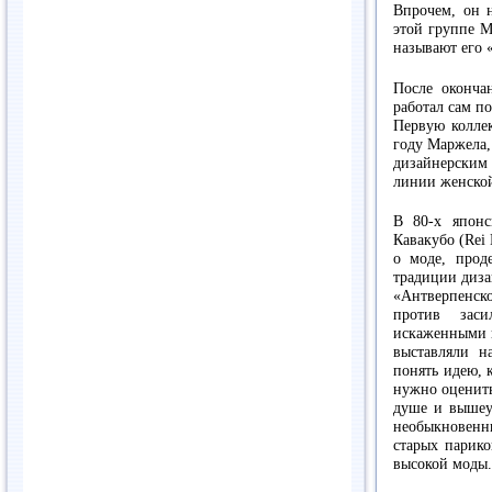
Впрочем, он н
этой группе М
называют его 
После оконча
работал сам п
Первую колле
году Маржела,
дизайнерски
линии женской
В 80-х японс
Кавакубо (Rei
о моде, прод
традиции диза
«Антверпенско
против зас
искаженными 
выставляли н
понять идею, 
нужно оценить
душе и вышеу
необыкновен
старых парико
высокой моды.